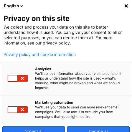
English
Privacy on this site
We collect and process your data on this site to better
Global
understand how it is used. You can give your consent to all or
selected purposes, or you can decline them all. For more
information, see our privacy policy.
Industrie
Privacy policy and cookie information
Analytics
Paris
We'll collect information about your visit to our site. It
helps us understand how the site is used – what's
working, what might be broken and what we should
improve.
Paris Nord Villepinte,
Marketing automation
We'll use your data to send you more relevant email
France
campaigns. We'll also use it to exclude you from
campaigns that you might not like.
LUNDI,30 MARS 2026 -
Accept all
Decline all