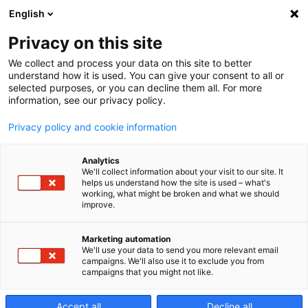
English
Privacy on this site
We collect and process your data on this site to better
Assistance
understand how it is used. You can give your consent to all or
selected purposes, or you can decline them all. For more
information, see our privacy policy.
Vous offrir une technologie et un support de
Privacy policy and cookie information
qualité supérieure est l’une des façons de
Analytics
satisfaire à notre engagement de qualité.
We'll collect information about your visit to our site. It
helps us understand how the site is used – what's
working, what might be broken and what we should
improve.
Marketing automation
L'assistance dont
We'll use your data to send you more relevant email
campaigns. We'll also use it to exclude you from
campaigns that you might not like.
vous avez besoin,
Accept all
Decline all