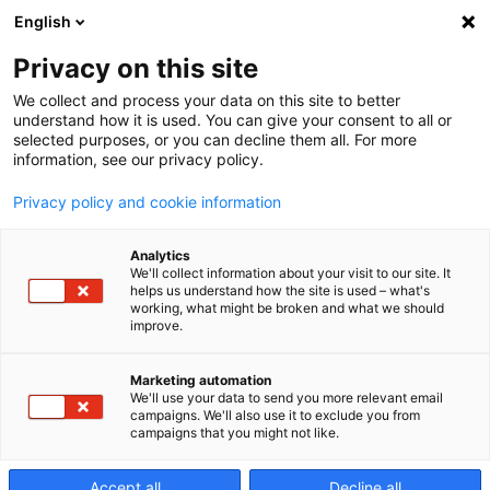
English
Privacy on this site
We collect and process your data on this site to better
Werkstückfer
understand how it is used. You can give your consent to all or
selected purposes, or you can decline them all. For more
information, see our privacy policy.
Höhere Qualität, niedrigere Stückkosten und
Privacy policy and cookie information
mehr Flexibilität zur schnellen Anpassung.
Analytics
We'll collect information about your visit to our site. It
helps us understand how the site is used – what's
working, what might be broken and what we should
improve.
Marketing automation
We'll use your data to send you more relevant email
campaigns. We'll also use it to exclude you from
campaigns that you might not like.
Accept all
Decline all