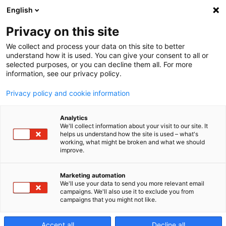
English
Privacy on this site
We collect and process your data on this site to better
Hochgeschwind
understand how it is used. You can give your consent to all or
selected purposes, or you can decline them all. For more
information, see our privacy policy.
Verkürzung der Zykluszeit bei gleichzeitig
Privacy policy and cookie information
hoher Oberflächenqualität.
Analytics
We'll collect information about your visit to our site. It
helps us understand how the site is used – what's
working, what might be broken and what we should
improve.
Hersteller, die bereit sind, mit ihrem Geschäft den
Marketing automation
We'll use your data to send you more relevant email
nächsten Schritt zu gehen, benötigen eine rasche
campaigns. We'll also use it to exclude you from
Abwicklung, größere Lose und mehr Produktion. Sie
campaigns that you might not like.
müssen höhere Qualität bieten. Und sie müssen
Werkstückeigenschaften gewährleisten, die extrem
Accept all
Decline all