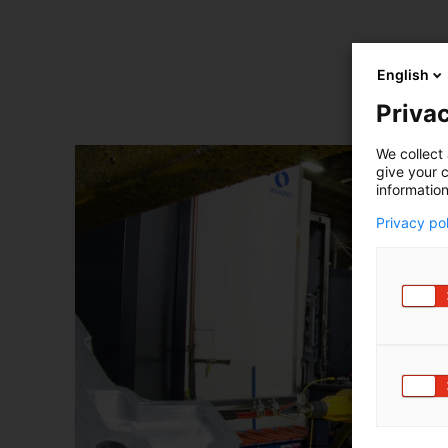
English
Privac
We collect 
give your c
information
Privacy po