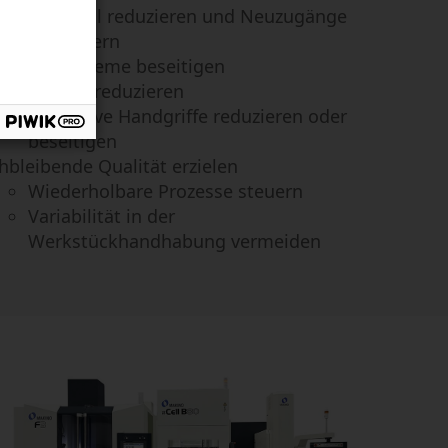
Personal reduzieren und Neuzugänge
verhindern
nomieprobleme beseitigen
Risiken reduzieren
Repetitive Handgriffe reduzieren oder
beseitigen
hbleibende Qualität erzielen
Wiederholbare Prozesse steuern
Variabilität in der
Werkstückhandhabung vermeiden