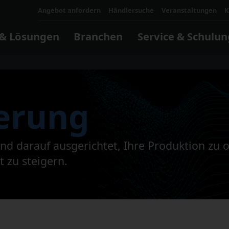
Angebot anfordern
Händlersuche
Veranstaltungen
K
 & Lösungen
Branchen
Service & Schulun
Schul
erung
Wesha
Schulu
Möglic
Maki
Optim
Automatisierung
Formenbau
Software und Digital
KMUs
Eine M
Masch
d darauf ausgerichtet, Ihre Produktion zu o
Makino
MEHR 
Zellen und Systeme
Steuerungssoftware
t zu steigern.
Ihr U
Robotik
Betriebssoftware
MEHR 
uCell B80
Anwendungssoftware
Makino Digital