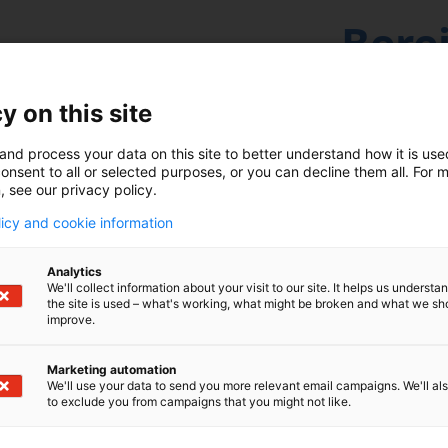
Berei
Bere
y on this site
and process your data on this site to better understand how it is us
Unsere Exper
onsent to all or selected purposes, or you can decline them all. For 
Ihre Anford
, see our privacy policy.
Automatisie
licy and cookie information
wettbewerbs
Stei
Analytics
oder
We'll collect information about your visit to our site. It helps us underst
the site is used – what's working, what might be broken and what we sh
Durc
improve.
Marketing automation
Pers
We'll use your data to send you more relevant email campaigns. We'll als
to exclude you from campaigns that you might not like.