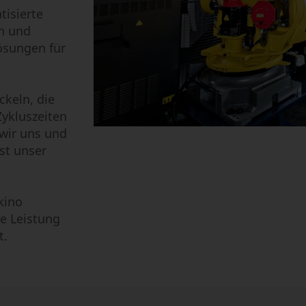
tisierte
ln und
lösungen für
keln, die
ykluszeiten
 wir uns und
ist unser
kino
e Leistung
t.