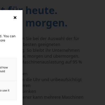
t für heute.
it für morgen.
ed. You can
ten beraten Sie bei der Auswahl der für
more
erungen am besten geeigneten
rungslösung. So bleibt ihr Unternehmen
fähig. Heute, morgen und übermorgen.
gerung der Maschinenauslastung auf 95 %
 mehr
and how
ould
hsatz erhöhen
Rund um die Uhr und unbeaufsichtigt
produzieren
onalkosten senken
o use it
Ein Bediener kann mehrere Maschinen
steuern