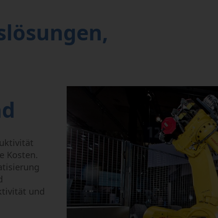
Mikrobearbeitung
Semi-Conductor
slösungen,
nd
ktivität
he Kosten.
atisierung
d
tivität und