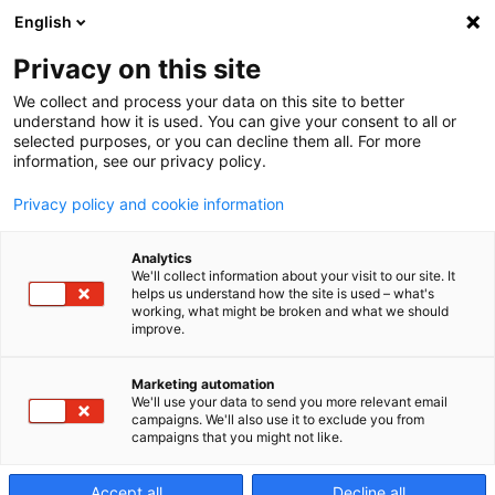
English
Privacy on this site
We collect and process your data on this site to better
Stampo
understand how it is used. You can give your consent to all or
selected purposes, or you can decline them all. For more
information, see our privacy policy.
Rendimento più rapido, finiture migliori e
Privacy policy and cookie information
costi inferiori. Tutto è possibile con la
Analytics
tecnologia intelligente di Makino.
We'll collect information about your visit to our site. It
helps us understand how the site is used – what's
working, what might be broken and what we should
improve.
Marketing automation
We'll use your data to send you more relevant email
campaigns. We'll also use it to exclude you from
campaigns that you might not like.
Accept all
Decline all