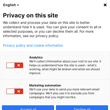
English
Privacy on this site
We collect and process your data on this site to better
DA500 di
understand how it is used. You can give your consent to all or
selected purposes, or you can decline them all. For more
information, see our privacy policy.
Makino: la
Privacy policy and cookie information
Analytics
soluzione più
We'll collect information about your visit to our site. It
helps us understand how the site is used – what's
working, what might be broken and what we should
improve.
versatile per
Marketing automation
We'll use your data to send you more relevant email
esigenze
campaigns. We'll also use it to exclude you from
campaigns that you might not like.
Accept all
Decline all