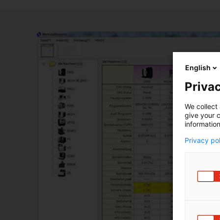
English
Privac
We collect 
give your c
information
Privacy po