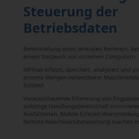
Funkenerosives Bohren
Steuerung der
Graphitbearbeitung
Betriebsdaten
Bereitstellung eines zentralen Rechners, b
einem Netzwerk von einzelnen Computern.
MPmax erfasst, speichert, analysiert und pr
enorme Mengen verwertbarer Maschinendat
Echtzeit.
Vorausschauende Erkennung von Engpässe
sofortige Handlungsbereitschaft minimiere
Ausfallzeiten. Mobile Echtzeit-Warnmeldun
Remote-Maschinenüberwachung machen es