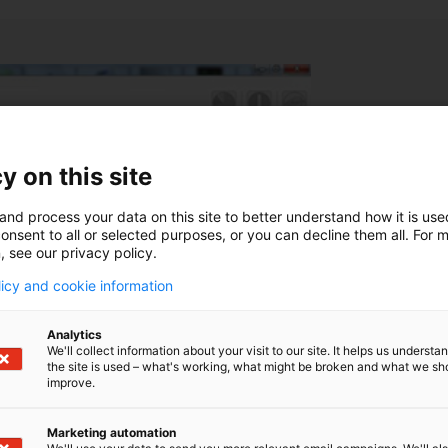
y on this site
Vorz
and process your data on this site to better understand how it is us
onsent to all or selected purposes, or you can decline them all. For 
, see our privacy policy.
Flex
licy and cookie information
Prog
Proz
Analytics
We'll collect information about your visit to our site. It helps us underst
Dire
the site is used – what's working, what might be broken and what we sh
Vore
improve.
Anze
Masc
Marketing automation