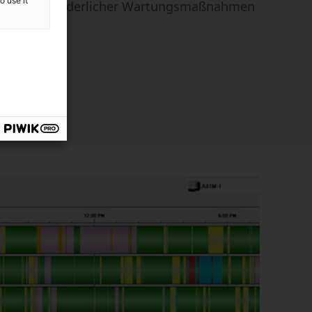
o use it
rtung erforderlicher Wartungsmaßnahmen