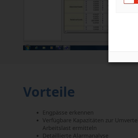
Vorteile
Engpässe erkennen
Verfügbare Kapazitäten zur Umverte
Arbeitslast ermitteln
Detaillierte Alarmanalyse