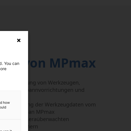
üge von MPmax
ed. You can
more
ible Verwaltung von Werkzeugen,
rammen, Spannvorrichtungen und
essen
and how
ktübertragung der Werkzeugdaten vom
ould
instellgerät an MPmax
ige der kameraüberwachten
hinenkammern