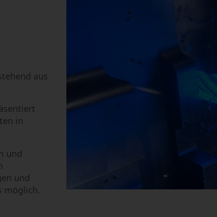
Mikrobearbeitung
Semi-Conductor
estehend aus
äsentiert
en in
n und
n
gen und
 möglich.