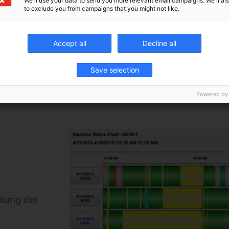
We'll use your data to send you more relevant email campaigns. We'll als
Bewe
to exclude you from campaigns that you might not like.
Accept all
Decline all
Save selection
Powered by
ilung der