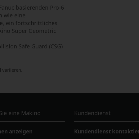
 Fanuc basierenden Pro-6
n wie eine
 ein fortschrittliches
ino Super Geometric
lision Safe Guard (CSG)
 variieren.
Sie eine Makino
Kundendienst
en anzeigen
Kundendienst kontaktie