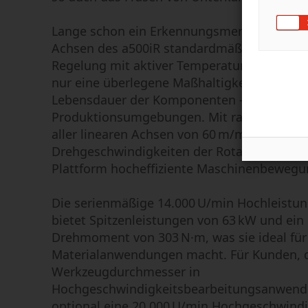
Lange schon ein Erkennungsmerkmal von Ma
Achsen des a500iR standardmäßig über ein
Regelung mit aktiver Temperaturkontrolle. 
nur eine überlegene Maßhaltigkeit, sondern
Lebensdauer der Komponenten – selbst in 
Produktionsumgebungen. Mit rasanten Vor
aller linearen Achsen von 60 m/min und ho
Drehgeschwindigkeiten der Rotationsachsen
Plattform hocheffiziente Maschinenbewegu
Die serienmäßige 14.000 U/min Hochleistun
bietet Spitzenleistungen von 63 kW und ei
Drehmoment von 303 N·m, was sie ideal für v
Materialanwendungen macht. Für Kunden, d
Werkzeugdurchmesser in
Hochgeschwindigkeitsbearbeitungsanwendu
optional eine 20.000 U/min Hochgeschwindig