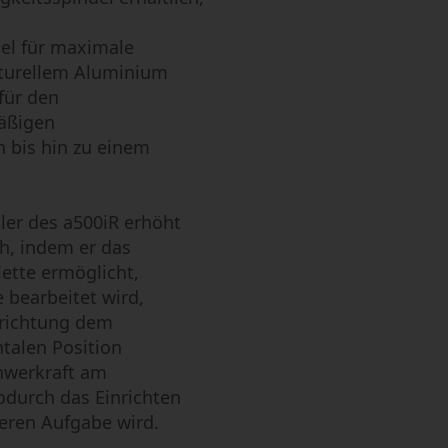
el für maximale
kturellem Aluminium
für den
äßigen
 bis hin zu einem
ler des a500iR erhöht
h, indem er das
ette ermöglicht,
 bearbeitet wird,
rrichtung dem
ntalen Position
chwerkraft am
odurch das Einrichten
eren Aufgabe wird.