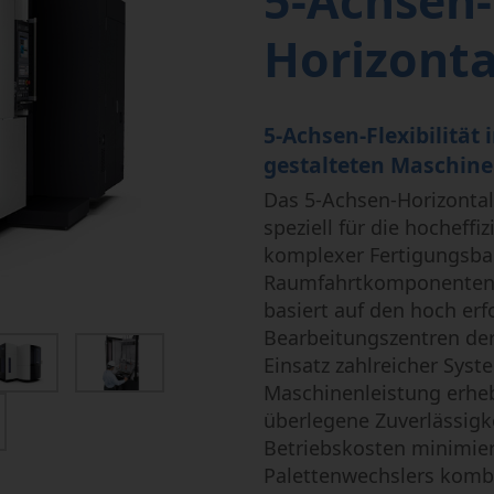
5-Achsen-
Mikrobearbeitung
Semi-Conductor
Horizont
5-Achsen-Flexibilität
gestalteten Maschine
Das 5-Achsen-Horizonta
speziell für die hocheffi
komplexer Fertigungsbau
Raumfahrtkomponenten e
basiert auf den hoch erf
Bearbeitungszentren der
Einsatz zahlreicher Syst
Maschinenleistung erheb
überlegene Zuverlässigke
Betriebskosten minimier
Palettenwechslers kombi