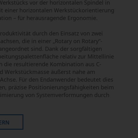
Werkstücks vor der horizontalen Spindel in
it einer horizontalen Werkstückorientierung
ation – für herausragende Ergonomie.
Produktivität durch den Einsatz von zwei
achsen, die in einer „Rotary on Rotary“-
angeordnet sind. Dank der sorgfältigen
eitungspalettenfläche relativ zur Mittellinie
h die resultierende Kombination aus C-
und Werkstückmasse äußerst nahe am
-Achse. Für den Endanwender bedeutet dies
, präzise Positionierungsfähigkeiten beim
nimierung von Systemverformungen durch
ERN