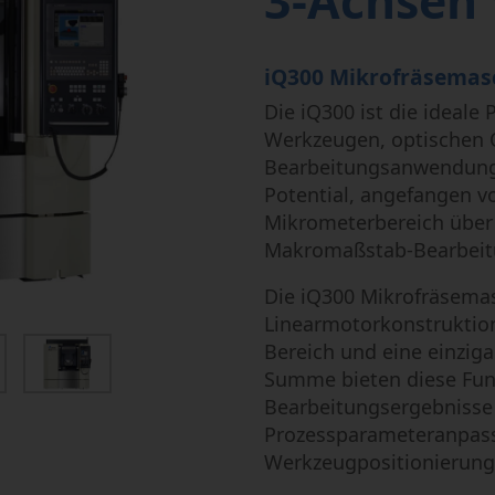
3-Achsen 
Mikrobearbeitung
Semi-Conductor
iQ300 Mikrofräsemasc
Die iQ300 ist die ideale 
Werkzeugen, optischen 
Bearbeitungsanwendunge
Potential, angefangen v
Mikrometerbereich über 
Makromaßstab-Bearbei
Die iQ300 Mikrofräsema
Linearmotorkonstruktion
Bereich und eine einzig
Summe bieten diese Fun
Bearbeitungsergebnisse 
Prozessparameteranpas
Werkzeugpositionierung