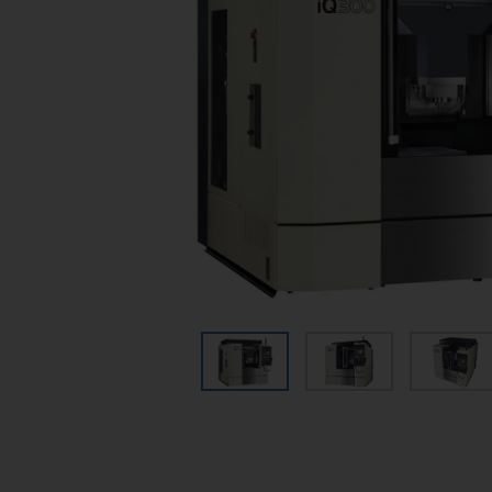
Funkenerosives Bohren
Graphitbearbeitung