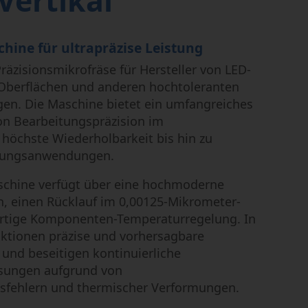
Vertikal
hine für ultrapräzise Leistung
Präzisionsmikrofräse für Hersteller von LED-
Oberflächen und anderen hochtoleranten
n. Die Maschine bietet ein umfangreiches
on Bearbeitungspräzision im
höchste Wiederholbarkeit bis hin zu
tungsanwendungen.
schine verfügt über eine hochmoderne
, einen Rücklauf im 0,00125-Mikrometer-
artige Komponenten-Temperaturregelung. In
ktionen präzise und vorhersagbare
und beseitigen kontinuierliche
sungen aufgrund von
sfehlern und thermischer Verformungen.