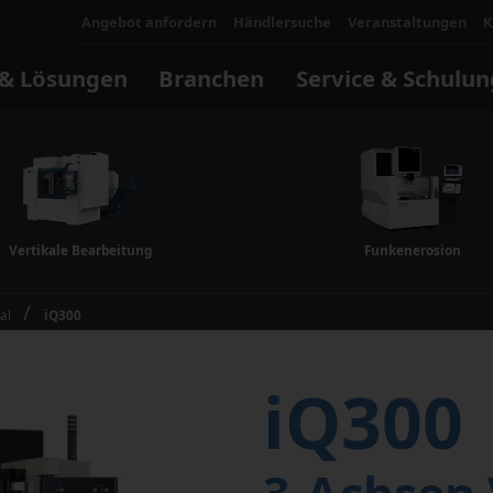
Angebot anfordern
Händlersuche
Veranstaltungen
K
 & Lösungen
Branchen
Service & Schulun
Schul
Wesha
Schulu
Möglic
Maki
Vertikale Bearbeitung
Funkenerosion
Optim
Automatisierung
Formenbau
Software und Digital
KMUs
Eine M
Masch
al
iQ300
Makino
Zellen und Systeme
Steuerungssoftware
Ihr U
Robotik
Betriebssoftware
iQ300
uCell B80
Anwendungssoftware
Makino Digital