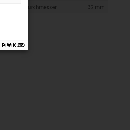
 Werkzeugdurchmesser
32 mm