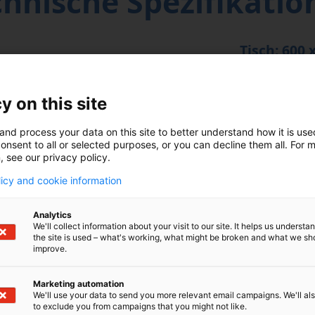
chnische Spezifikatio
Tisch: 600
X: 400 mm 
n,- Kugellauf- und
SK-E32 Spindel von
Spindel mi
y on this site
sion, Auslenkung und
Spindelkeg
and process your data on this site to better understand how it is us
onsent to all or selected purposes, or you can decline them all. For 
sch aus.
Eilgang
, see our privacy policy.
npassung von
licy and cookie information
Fräs-Vorsc
ugen bearbeitet werden,
lten automatischen
Analytics
We'll collect information about your visit to our site. It helps us underst
) ausgestattet. Mit
the site is used – what's working, what might be broken and what we sh
Maximales
n stehen Kapazitäten
improve.
 Projekten bereit.
Maximale N
Marketing automation
We'll use your data to send you more relevant email campaigns. We'll als
l 6 Steuerung arbeitet
ATC-Kapazi
to exclude you from campaigns that you might not like.