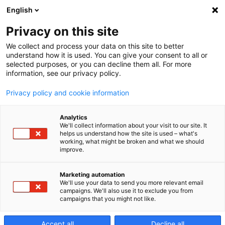
English
Privacy on this site
We collect and process your data on this site to better
L2 APC
understand how it is used. You can give your consent to all or
selected purposes, or you can decline them all. For more
information, see our privacy policy.
Automatische
Privacy policy and cookie information
Analytics
Palettenwechs
We'll collect information about your visit to our site. It
helps us understand how the site is used – what's
working, what might be broken and what we should
improve.
4‑Achsen Vertikal
Marketing automation
We'll use your data to send you more relevant email
campaigns. We'll also use it to exclude you from
campaigns that you might not like.
Accept all
Decline all