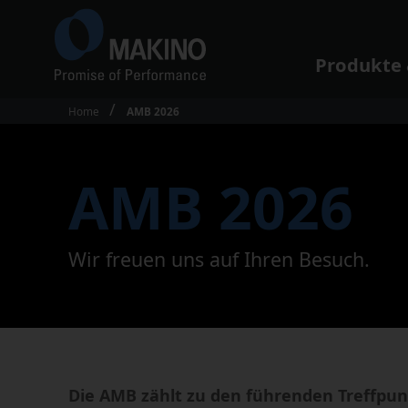
Produkte
Home
AMB 2026
Schulungen
Weshalb Makino?
Wartung
Promise of
Performance
Service Inspektion
AMB 2026
Gesamtübersicht
Service Audit
Technologiezentren
Remote Service
Händlersuche
Luft- und Raumfahrt
Maschinen
Fahrzeugtechnik
Reparatur
Wir freuen uns auf Ihren Besuch.
Veranstaltungen
Ersatzteile
4-Achsen Horizontal
Neuigkeiten &
Verlagerungen
Pressemitteilungen
5-Achsen Horizontal
Kontakt
3-Achsen Vertikal
Karriere
5-Achsen Vertikal
Datenschutz
Drahterosion
Die AMB zählt zu den führenden Treffpun
Senkerosion