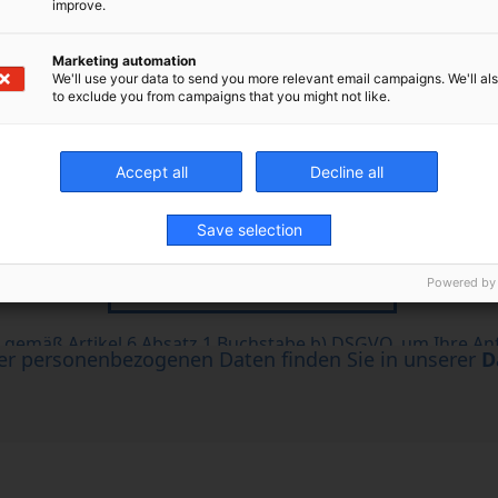
improve.
Marketing automation
We'll use your data to send you more relevant email campaigns. We'll als
to exclude you from campaigns that you might not like.
Accept all
Decline all
Save selection
Powered by
rer personenbezogenen Daten finden Sie in unserer
D