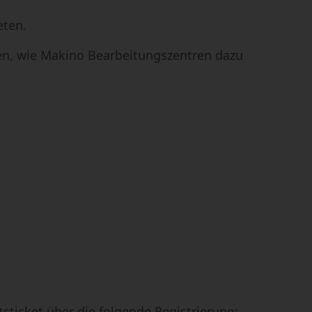
eten.
hen, wie Makino Bearbeitungszentren dazu
tsticket über die folgende Registrierung: