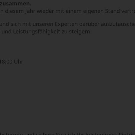
e zusammen.
Mikrobearbeitung
Semi-Conductor
 in diesem Jahr wieder mit einem eigenen Stand vertr
n und sich mit unseren Experten darüber auszutausc
 und Leistungsfähigkeit zu steigern.
 18:00 Uhr
stermin und sichern Sie sich Ihr kostenfreies Eintrit