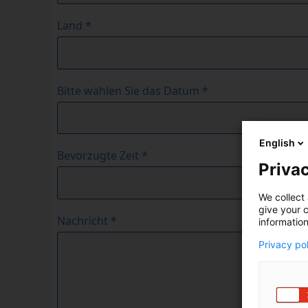
English
Privac
We collect 
give your c
information
Privacy po