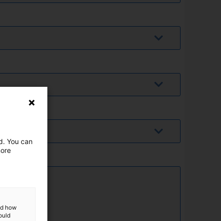
ed. You can
more
and how
ould