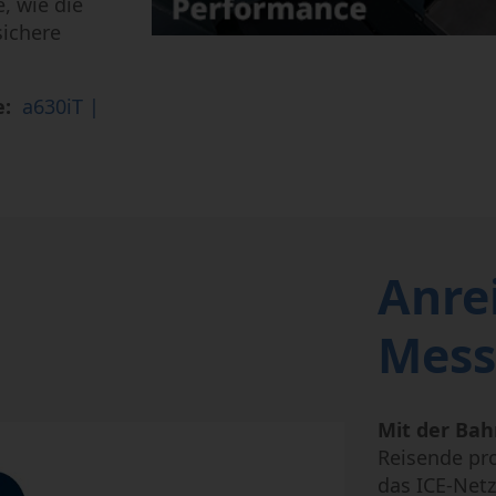
, wie die
sichere
e:
a630iT |
Anre
Mess
Mit der Ba
Reisende pro
das ICE-Net