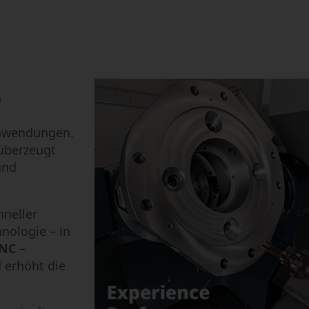
n
Anwendungen.
überzeugt
und
hneller
nologie – in
 NC
–
 erhöht die