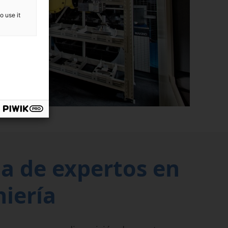
o use it
a de expertos en
niería