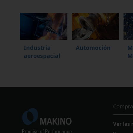
Industria
Automoción
M
aeroespacial
M
Compra
Ver las