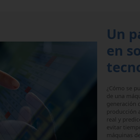
Un p
en s
tecno
¿Cómo se pu
de una máqu
generación d
producción 
real y predi
evitar tiemp
máquinas de