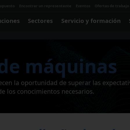
supuesto
Encontrar un representante
Eventos
Ofertas de trabajo
uciones
Sectores
Servicio y formación
Servi
forma
 de máquinas
¿Por 
La cap
Automatización
Matrices/Moldes
Software y digital
Talleres
una fo
Maki
cen la oportunidad de superar las expectati
la util
Celdas y sistemas
Software para control
Una m
 de los conocimientos necesarios.
máqui
Robótica
Software operativo
transf
MÁS I
Software para aplicaciones
negoci
Makino digital
MÁS I