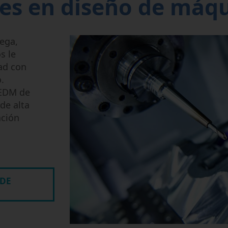
les en diseño de máq
Micromecanizado
Semi-Conductor
ega,
s le
ad con
.
 EDM de
de alta
ación
 DE