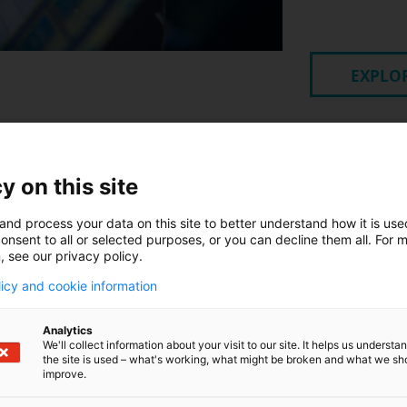
EXPLOR
y on this site
and process your data on this site to better understand how it is us
onsent to all or selected purposes, or you can decline them all. For 
, see our privacy policy.
licy and cookie information
Analytics
We'll collect information about your visit to our site. It helps us underst
a movimiento
the site is used – what's working, what might be broken and what we sh
improve.
rrar. Reduzca
ciclo con un