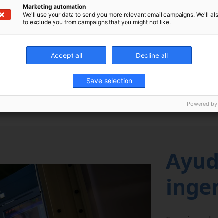
Marketing automation
tros
We'll use your data to send you more relevant email campaigns. We'll als
aximizar las
to exclude you from campaigns that you might not like.
us máquinas.
Accept all
Decline all
Save selection
E
Powered by
Ayud
inge