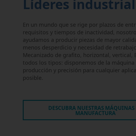
Líderes industria
cinco ejes
Compromiso ético y
EDM por hilo
responsable
EDM por inmersión
En un mundo que se rige por plazos de entr
Perforación de orificios por
requisitos y tiempos de inactividad, nosotro
EDM
ayudamos a producir piezas de mayor calid
Centros de mecanizado de
menos desperdicio y necesidad de retrabajo
grafito
Mecanizado de grafito, horizontal, vertical,
todos los tipos: disponemos de la máquina 
producción y precisión para cualquier aplic
posible.
DESCUBRA NUESTRAS MÁQUINAS
MANUFACTURA