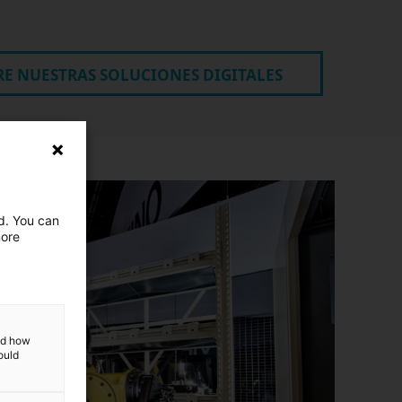
E NUESTRAS SOLUCIONES DIGITALES
ed. You can
more
and how
ould