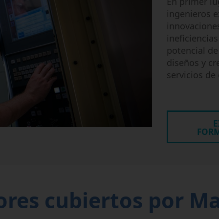
En primer lu
ingenieros e
innovaciones
ineficiencia
potencial d
diseños y cr
servicios de
E
FORM
ores cubiertos por M