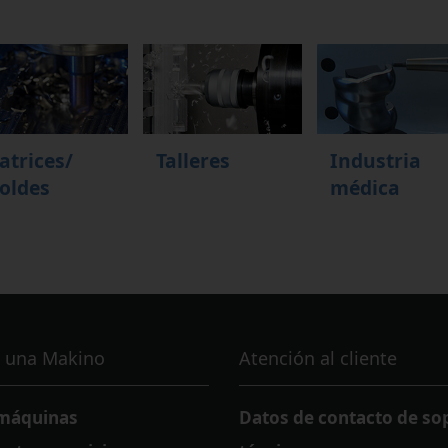
atrices/
Talleres
Industria
oldes
médica
 una Makino
Atención al cliente
 máquinas
Datos de contacto de so