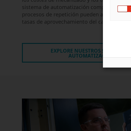
sistema de automatización completo. Nues
procesos de repetición pueden ayudarle a m
tasas de aprovechamiento del cabezal de s
EXPLORE NUESTROS SISTEMAS D
AUTOMATIZACIÓN