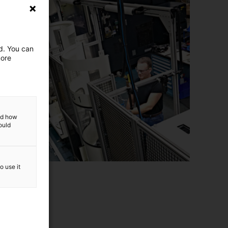
ed. You can
more
and how
ould
o use it