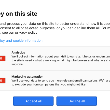
 de las
 abre una
y on this site
de cuánto
da programa
and process your data on this site to better understand how it is us
onsent to all or selected purposes, or you can decline them all. For 
se necesitan
, see our privacy policy.
lquier
licy and cookie information
 mecanizarse
 A
Analytics
o únicamente
We'll collect information about your visit to our site. It helps us underst
quisitos de
the site is used – what's working, what might be broken and what we sh
improve.
s para la
ta a un
Marketing automation
ware
We'll use your data to send you more relevant email campaigns. We'll als
 registro
to exclude you from campaigns that you might not like.
erramientas,
sde el
Accept all
Decline all
l
MAS-A5
.
también