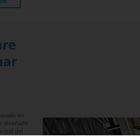
OS
are
nar
asado en
e diseñado
ncipal del
gramas de