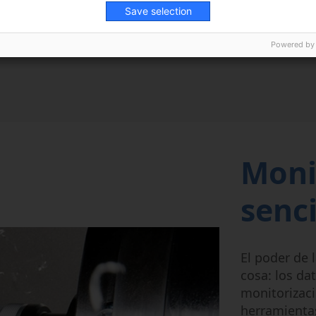
Save selection
de
a interacción
Powered by
Moni
senc
El poder de 
cosa: los da
monitorizac
herramientas