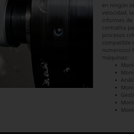
en ningún ot
velocidad, la
informes de
centralita p
procesos cr
compatible 
numerosos hi
máquinas:
Moni
Moni
Análi
Monit
Gest
Monit
Monit