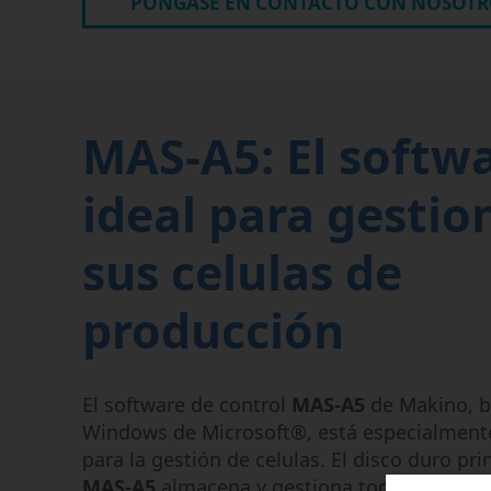
PÓNGASE EN CONTACTO CON NOSOTR
MAS-A5: El softw
ideal para gestio
sus celulas de
producción
El software de control
MAS-A5
de Makino, b
Windows de Microsoft®, está especialment
para la gestión de celulas. El disco duro pri
MAS-A5
almacena y gestiona todos los pro