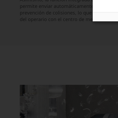
permite enviar automáticamente los datos 
prevención de colisiones, lo que minimiza l
del operario con el centro de mecanizado.