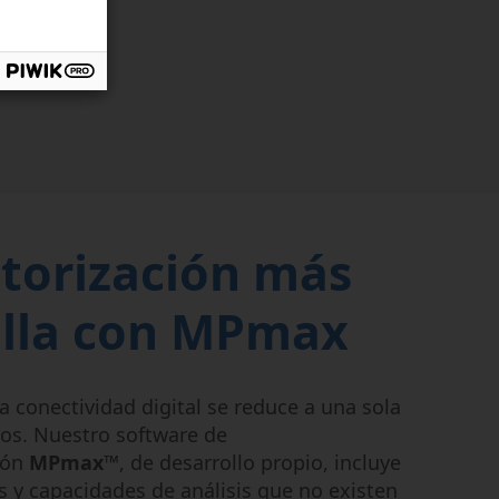
torización más
illa con MPmax
la conectividad digital se reduce a una sola
tos. Nuestro software de
ión
MPmax
™, de desarrollo propio, incluye
 y capacidades de análisis que no existen