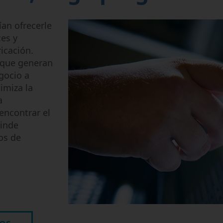
Micromecanizado
Semi-Conductor
an ofrecerle
ces y
icación.
 que generan
gocio a
imiza la
a
encontrar el
rinde
os de