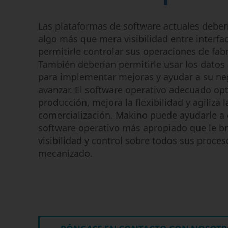
cinco ejes
Compromiso ético y
EDM por hilo
responsable
Las plataformas de software actuales deberí
EDM por inmersión
algo más que mera visibilidad entre interfa
Perforación de orificios por
permitirle controlar sus operaciones de fabr
EDM
También deberían permitirle usar los datos
Centros de mecanizado de
para implementar mejoras y ayudar a su ne
grafito
avanzar. El software operativo adecuado opt
producción, mejora la flexibilidad y agiliza l
comercialización. Makino puede ayudarle a 
software operativo más apropiado que le b
visibilidad y control sobre todos sus proces
mecanizado.