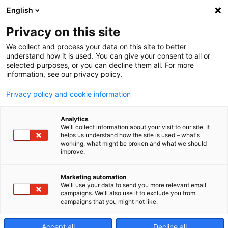
English
Privacy on this site
We collect and process your data on this site to better
Serwis
understand how it is used. You can give your consent to all or
selected purposes, or you can decline them all. For more
information, see our privacy policy.
informacyjny
Privacy policy and cookie information
Analytics
We'll collect information about your visit to our site. It
Bądź na bieżąco z najnowszymi
helps us understand how the site is used – what's
wiadomościami i informacjami od firmy
working, what might be broken and what we should
improve.
Makino.
Marketing automation
We'll use your data to send you more relevant email
campaigns. We'll also use it to exclude you from
campaigns that you might not like.
Accept all
Decline all