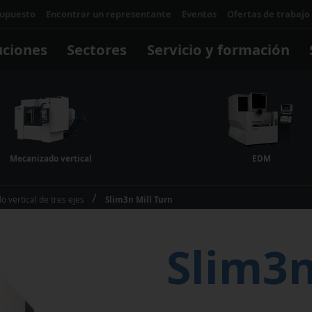
supuesto
Encontrar un representante
Eventos
Ofertas de trabajo
uciones
Sectores
Servicio y formación
Servi
forma
Mecanizado vertical
EDM
¿Por 
La cap
Automatización
Matrices/Moldes
Software y digital
Talleres
una fo
Maki
 vertical de tres ejes
Slim3n Mill Turn
la util
Celdas y sistemas
Software para control
Una m
máqui
Robótica
Software operativo
transf
Slim3n
Software para aplicaciones
negoci
Makino digital