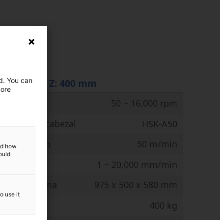
as
× 400 mm
ed. You can
Y: 400 mm Z: 400 mm
more
bezal
50 ~ 16,000 rpm
ntacto del cabezal
HSK-A50
ento rápido
50 m/min
and how
ould
de corte
1 ~ 20,000 mm/min
rabajo máxima
975 x 500 x 580 mm
o use it
 máxima
400 kg