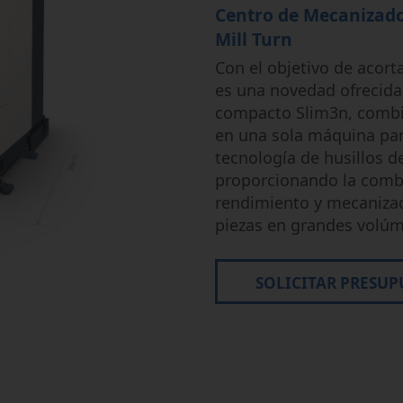
Centro de Mecanizado
Micromecanizado
Semi-Conductor
Mill Turn
Con el objetivo de acorta
es una novedad ofrecida
compacto Slim3n, combi
en una sola máquina par
tecnología de husillos d
proporcionando la combi
rendimiento y mecanizad
piezas en grandes volú
SOLICITAR PRESUP