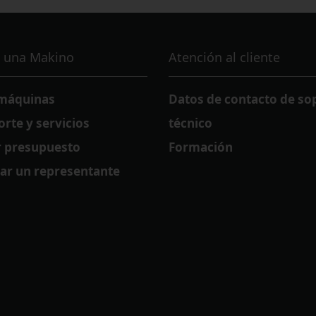
 una Makino
Atención al cliente
 máquinas
Datos de contacto de so
orte y servicios
técnico
ar presupuesto
Formación
ar un representante