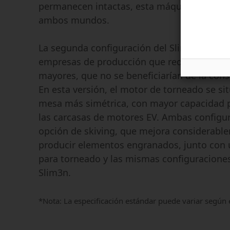
permanecen intactas, esta máquina realmen
ambos mundos.
La segunda configuración del Slim3n Mill Tu
empresas de producción que requieren diá
mayores, que no se beneficiarían de la cons
En esta versión, el motor de torneado se si
mesa más simétrica, con mayor capacidad
las carcasas de motores EV. Ambas configu
opción de skiving, que mejora considerable
producir elementos engranados, junto con
para torneado y las mismas configuraciones
Slim3n.
*Nota: La especificación estándar puede variar según e