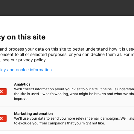
specificaciones técnic
y on this site
Mesa: 600 
and process your data on this site to better understand how it is us
X: 500 mm 
onsent to all or selected purposes, or you can decline them all. For 
n dos configuraciones
, see our privacy policy.
rpm del ca
específicas de dos grupos
licy and cookie information
r de ambos mundos”
Cono de co
ra fresado y otra para
Analytics
Desplazami
o principalmente a
We'll collect information about your visit to our site. It helps us underst
the site is used – what's working, what might be broken and what we sh
d del proceso, lo que es
improve.
Velocidad 
pequeñas. Dado que
Pieza de t
onsolida dentro de una
Marketing automation
We'll use your data to send you more relevant email campaigns. We'll als
terminada al final de
to exclude you from campaigns that you might not like.
Carga útil
e fresado y torneado