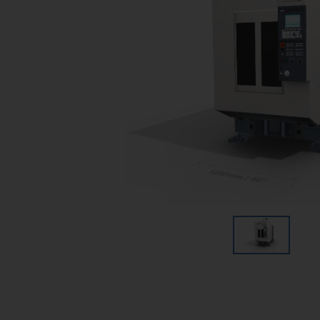
cinco ejes
Compromiso ético y
EDM por hilo
responsable
EDM por inmersión
Perforación de orificios por
EDM
Centros de mecanizado de
grafito