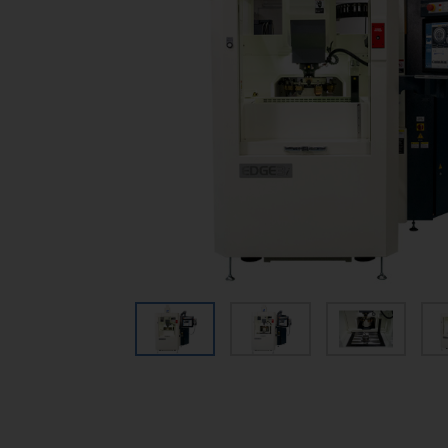
obróbcze
Obróbka elektroerozyjna
drutowa
Obróbka elektroerozyjna
wgłębna
Elektroerozyjne wiercenie
otworów
Centra obróbki grafitu