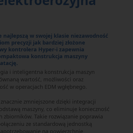
lektroerozyjna
 najlepszą w swojej klasie niezawodność
om precyzji jak bardziej złożone
wy kontrolera Hyper-i zapewnia
 kompaktowa konstrukcja maszyny
atację.
ia i inteligentna konstrukcja maszyn
ównaną wartość, możliwości oraz
ość w operacjach EDM wgłębnego.
znacznie zmniejszone dzięki integracji
 podstawą maszyny, co eliminuje konieczność
 zbiorników. Takie rozwiązanie poprawia
połączeniu ze standardową jednostką
 Zapotrzebowanie na powierzchnię