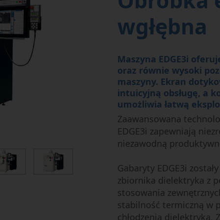
Obróbka e
Mikroobróbka
Semi-Conductor
wgłębna
Maszyna EDGE3i oferuje
oraz równie wysoki pozi
maszyny. Ekran dotyko
intuicyjną obsługę, a
umożliwia łatwą eksplo
Zaawansowana technolog
EDGE3i zapewniają niezr
niezawodną produktywn
Gabaryty EDGE3i zostały 
zbiornika dielektryka z
stosowania zewnętrznych
stabilność termiczną w 
chłodzenia dielektryka.