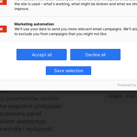
X: 450 mm 
the site is used – what's working, what might be broken and what we sh
rzyjaznej obsługi,
improve.
 Wyposażona jest w
Szybki pos
rmy Makino, który
Marketing automation
Maks. masa
 zapewniając pełną
We'll use your data to send you more relevant email campaigns. We'll als
to exclude you from campaigns that you might not like.
Hyper-i to nowatorskie
Pojemność
rzypominającą smartfony,
narzędzi
oduktywności operatorów
Accept all
Decline all
Rozmiar zb
Save selection
ansowanych funkcji
Zbiornik z
Powered by
tor.
Maks. masa
cji parametrów obróbki
ożna wygodnie przeglądać
ansowany panel
iskiem awaryjnego
kontrolę i wydajność.