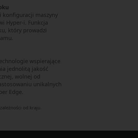
oku
 konfiguracji maszyny
wi Hyper-i. Funkcja
ku, który prowadzi
ramu.
chnologie wspierające
a jednolitą jakość
cznej, wolnej od
 zastosowaniu unikalnych
per Edge.
ależności od kraju.