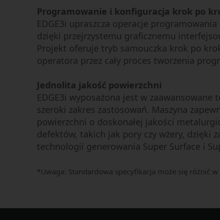
Programowanie i konfiguracja krok po kr
EDGE3i upraszcza operacje programowania i
dzięki przejrzystemu graficznemu interfejso
Projekt oferuje tryb samouczka krok po kro
operatora przez cały proces tworzenia prog
Jednolita jakość powierzchni
EDGE3i wyposażona jest w zaawansowane te
szeroki zakres zastosowań. Maszyna zapewni
powierzchni o doskonałej jakości metalurgi
defektów, takich jak pory czy wżery, dzięki
technologii generowania Super Surface i Su
*Uwaga: Standardowa specyfikacja może się różnić w z