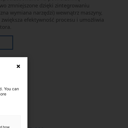
wo zmniejszone dzięki zintegrowaniu
zna wymiana narzędzi) wewnątrz maszyny,
o zwiększa efektywność procesu i umożliwia
tora.
Ę
ed. You can
more
x 450 mm
and how