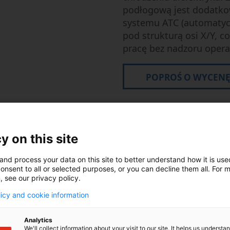
podłogową jest dodatko
systemu ATC (automatyc
pod strukturą osi X/Y, c
pracę bez nadzoru opera
POPROŚ O WYCEN
y on this site
and process your data on this site to better understand how it is us
onsent to all or selected purposes, or you can decline them all. For 
Dane techniczne
, see our privacy policy.
licy and cookie information
Stół: 600 
Analytics
We'll collect information about your visit to our site. It helps us underst