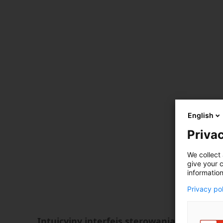
English
Privac
We collect 
give your c
information
Privacy po
Intuicyjny interfejs sterowania Hyper-i