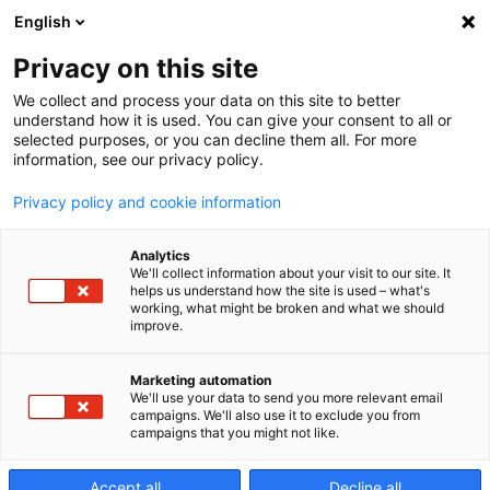
English
Privacy on this site
We collect and process your data on this site to better
iQ500
understand how it is used. You can give your consent to all or
selected purposes, or you can decline them all. For more
information, see our privacy policy.
3‑osiowe pionowe
Privacy policy and cookie information
centrum obróbcze
Analytics
We'll collect information about your visit to our site. It
helps us understand how the site is used – what's
working, what might be broken and what we should
improve.
Marketing automation
We'll use your data to send you more relevant email
campaigns. We'll also use it to exclude you from
campaigns that you might not like.
Accept all
Decline all