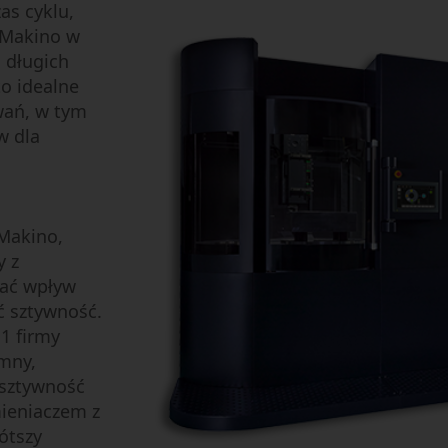
as cyklu,
 Makino w
 długich
o idealne
wań, w tym
w dla
Makino,
y z
wać wpływ
 sztywność.
a1 firmy
umny,
 sztywność
mieniaczem z
ótszy