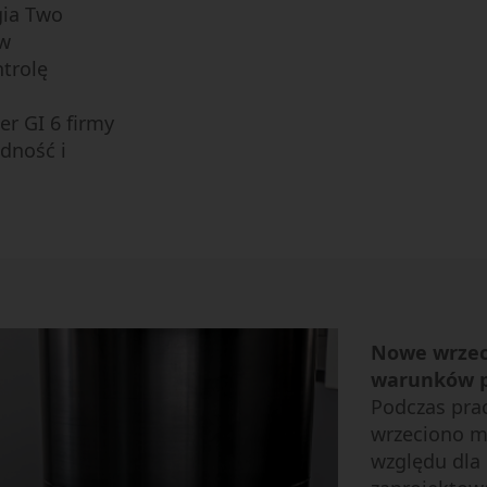
gia Two
ów
ntrolę
r GI 6 firmy
dność i
Nowe wrzeci
warunków p
Podczas pra
wrzeciono m
względu dla