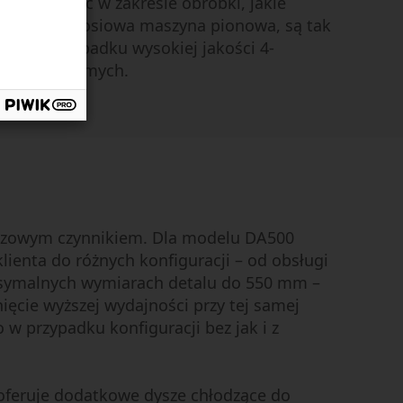
 i wydajność w zakresie obróbki, jakie
recyzyjna 5-osiowa maszyna pionowa, są tak
jak w przypadku wysokiej jakości 4-
szyn poziomych.
uczowym czynnikiem. Dla modelu DA500
ienta do różnych konfiguracji – od obsługi
ksymalnych wymiarach detalu do 550 mm –
ęcie wyższej wydajności przy tej samej
w przypadku konfiguracji bez jak i z
oferuje dodatkowe dysze chłodzące do