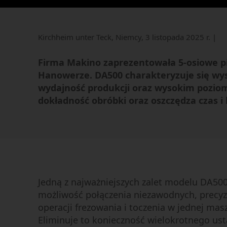
obróbcze
Obróbka elektroerozyjna
drutowa
Kirchheim unter Teck, Niemcy, 3 listopada 2025 r. |
Obróbka elektroerozyjna
wgłębna
Firma Makino zaprezentowała 5-osiowe 
Elektroerozyjne wiercenie
Hanowerze. DA500 charakteryzuje się wys
otworów
wydajność produkcji oraz wysokim poziom
Centra obróbki grafitu
dokładność obróbki oraz oszczędza czas i 
Jedną z najważniejszych zalet modelu DA500
możliwość połączenia niezawodnych, precyz
operacji frezowania i toczenia w jednej mas
Eliminuje to konieczność wielokrotnego ust