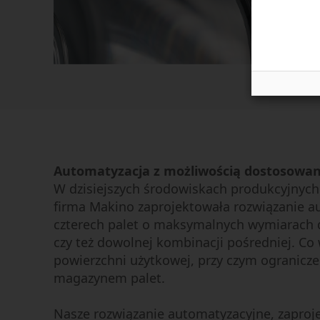
Automatyzacja z możliwością dostosowan
W dzisiejszych środowiskach produkcyjnyc
firma Makino zaprojektowała rozwiązanie au
czterech palet o maksymalnych wymiarach 
czy też dowolnej kombinacji pośredniej. Co
powierzchni użytkowej, przy czym ogranicze
magazynem palet.
Nasze rozwiązanie automatyzacyjne, zaproj