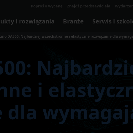
Poproś o wycenę
Znajdź przedstawiciela
Wydarzen
ukty i rozwiązania
Branże
Serwis i szkol
ino DA500: Najbardziej wszechstronne i elastyczne rozwiązanie dla wymag
Usług
00: Najbardzi
Dlacz
Szkole
wybr
e
na opt
cyjna
Automatyzacja
Formy/matryce odlewnicze
Oprogramowanie i
Przeglądaj 
wykor
ne i elastycz
Maszy
technologia cyfrowa
WIĘCE
Twoją 
Komory i systemy
bizne
Oprogramowanie sterujące
Robotyka
e dla wymagaj
Oprogramowanie sterujące
WIĘCE
Oprogramowanie
Cyfrowe Makino