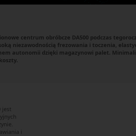
Mikroobróbka
Semi-Conductor
pionowe centrum obróbcze DA500 podczas tegoro
oką niezawodnością frezowania i toczenia, elasty
em autonomii dzięki magazynowi palet. Minimalizu
koszty.
 jest
yjnych
zynie.
awiania i