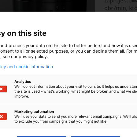
zaprojektow
obr./min, k
obrotowym w
oraz skrócon
przyspiesze
y on this site
D500. W poł
modelu DA30
and process your data on this site to better understand how it is us
onsent to all or selected purposes, or you can decline them all. For 
DA500 dział
, see our privacy policy.
technik szyb
licy and cookie information
W rezultacie
czasem obrób
Analytics
kluczową ce
We'll collect information about your visit to our site. It helps us underst
chłodzenia 
the site is used – what's working, what might be broken and what we sh
improve.
ciepło wytwa
W rezultaci
Marketing automation
użytkowania
We'll use your data to send you more relevant email campaigns. We'll als
to exclude you from campaigns that you might not like.
niektórych 
których cza