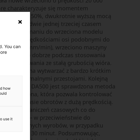
ała nowe wrzeciono o prędkości 20 000
tóre charakteryzuje się momentem
iększym o 50%, dwukrotnie wyższą mocą
ym do zaledwie jednej trzeciej czasem
nia w porównaniu do wrzeciona modelu
ączeniu z prędkościami osi podobnymi do
0 (60 000 mm/min), wrzeciono maszyny
ed. You can
more
a wyjątkowo dobrze podczas stosowania
kiego frezowania ze stałą grubością wióra.
 części można wytwarzać z bardzo krótkim
ki i z minimalnymi przestojami. Kolejną
chą modelu DA500 jest sprawdzona metoda
and how
wału wrzeciona, która pozwala kontrolować
ould
rzane w czasie obrotów z dużą prędkością.
e nie ma ograniczeń czasowych co do
 wrzeciona – w przeciwieństwie do
o use it
konkurencyjnych wyrobów, w przypadku
s ten wynosi 30 minut. Podsumowując,