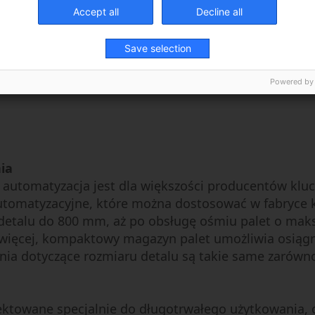
elastyczność
Accept all
Decline all
oferuje ta p
samo dobre, 
Save selection
osiowych ma
Powered by
ia
h automatyzacja jest dla większości producentów kl
tomatyzacyjne, które można dostosować w fabryce kl
detalu do 800 mm, aż po obsługę ośmiu palet o ma
 więcej, kompaktowy magazyn palet umożliwia osiągni
nia dotyczące rozmiaru detalu są takie same zarówno 
ektowane specjalnie do długotrwałego użytkowania, 