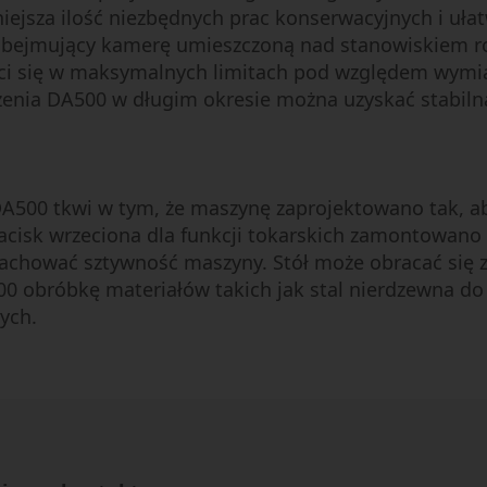
ejsza ilość niezbędnych prac konserwacyjnych i ułat
, obejmujący kamerę umieszczoną nad stanowiskiem r
eści się w maksymalnych limitach pod względem wymi
enia DA500 w długim okresie można uzyskać stabilną
A500 tkwi w tym, że maszynę zaprojektowano tak, ab
acisk wrzeciona dla funkcji tokarskich zamontowano
zachować sztywność maszyny. Stół może obracać się z
00 obróbkę materiałów takich jak stal nierdzewna 
zych.