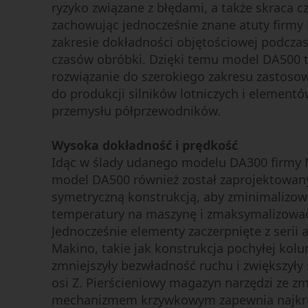
ryzyko związane z błędami, a także skraca cz
zachowując jednocześnie znane atuty firmy
zakresie dokładności objętościowej podczas
czasów obróbki. Dzięki temu model DA500 t
rozwiązanie do szerokiego zakresu zastoso
do produkcji silników lotniczych i elementó
przemysłu półprzewodników.
Wysoka dokładność i prędkość
Idąc w ślady udanego modelu DA300 firmy 
model DA500 również został zaprojektowan
symetryczną konstrukcją, aby zminimalizo
temperatury na maszynę i zmaksymalizować
Jednocześnie elementy zaczerpnięte z serii 
Makino, takie jak konstrukcja pochyłej kol
zmniejszyły bezwładność ruchu i zwiększyły
osi Z. Pierścieniowy magazyn narzędzi ze z
mechanizmem krzywkowym zapewnia najkr