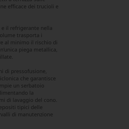
e efficace dei trucioli e
 e il refrigerante nella
 volume trasporta i
re al minimo il rischio di
 un’unica piega metallica,
llate.
ni di pressofusione,
iclonica che garantisce
iempie un serbatoio
alimentando la
mi di lavaggio del cono.
positi tipici delle
ervalli di manutenzione