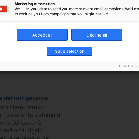
Marketing automation
We'll use your data to send you more relevant email campaigns. We'll als
to exclude you from campaigns that you might not like.
mazione
Accept all
Decline all
er l’integrazione in un
allet, sistema idraulico
Save selection
auliche in linea
porte automatiche sono
Powered by
e del refrigerante
o sistemi termici
 un eccellente sistema di
erno del carter è
 inclinati. Ugelli
etti a terrazza sulle