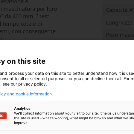
elerazione e
i maschiatura per foro
Capacità A
MC da 400 mm. I test
Lunghezza 
 tempo totale di
enti, con conseguente
Peso mass
o.
y on this site
ate
a un anello in acciaio
and process your data on this site to better understand how it is us
onsent to all or selected purposes, or you can decline them all. For 
i (rispetto ai 40 della
, see our privacy policy.
onsolidato ha già
licy and cookie information
 di lavorazione Makino
ra che l’utensile
Analytics
ione di preriscaldo, con
We'll collect information about your visit to our site. It helps us underst
ndi (min.) e 4,8 secondi
the site is used – what's working, what might be broken and what we sh
improve.
maticamente il peso
one dell’anello riducendo