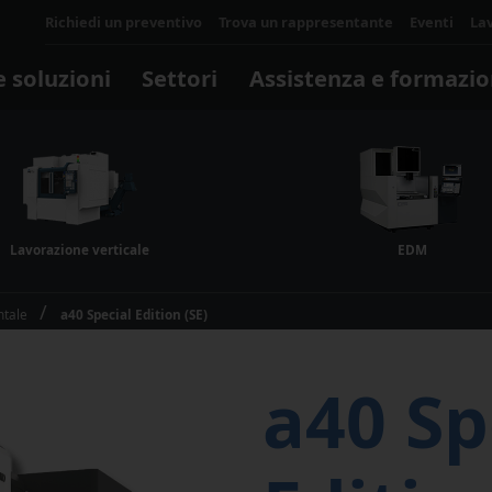
Richiedi un preventivo
Trova un rappresentante
Eventi
La
e soluzioni
Settori
Assistenza e formazi
Servi
Perch
Traini
Maki
Lavorazione verticale
EDM
optimi
Automazione
Stampo
Software e digitale
Officine
Una m
utiliza
ntale
a40 Special Edition (SE)
trasfo
Celle e sistemi
Software per controlli
busine
Robotica
Software operativo
a40 Sp
Software per applicazioni
Makino digitale