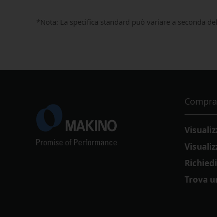
*Nota: La specifica standard può variare a seconda de
Compra
Visuali
Visualiz
Richied
Trova u