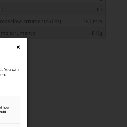
TC
60
massima strumento (Cat)
360 mm
imo strumento
8 Kg
ed. You can
more
and how
ould