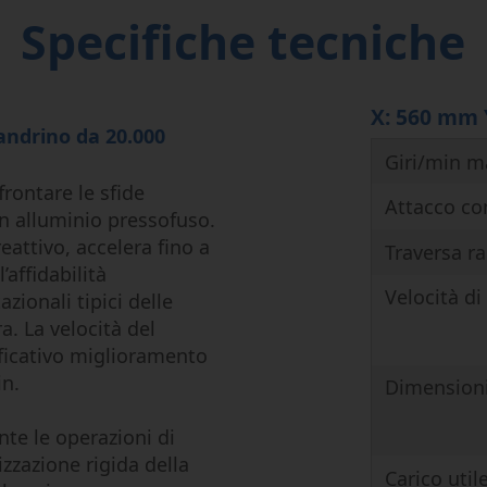
Specifiche tecniche
X: 560 mm 
mandrino da 20.000
Giri/min m
rontare le sfide
Attacco c
n alluminio pressofuso.
eattivo, accelera fino a
Traversa r
’affidabilità
Velocità di
zionali tipici delle
a. La velocità del
ficativo miglioramento
in.
Dimensioni
te le operazioni di
zzazione rigida della
Carico uti