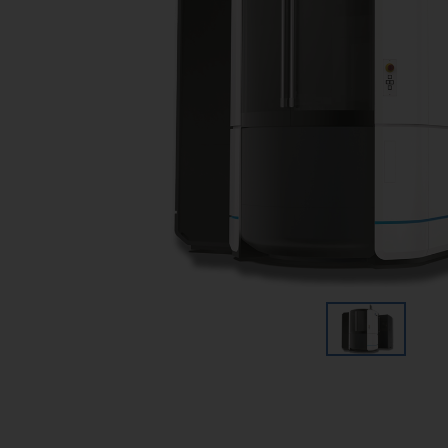
Foratura tramite EDM
Centri di lavoro grafite