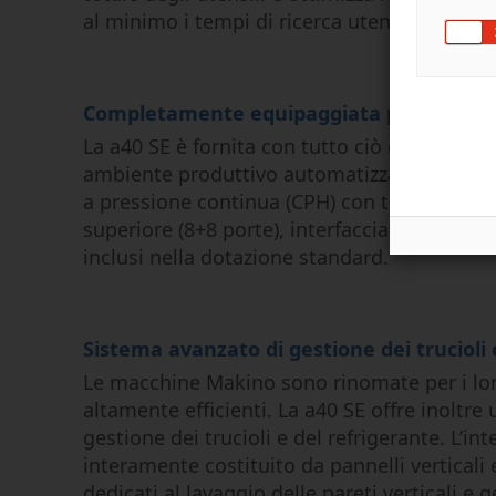
al minimo i tempi di ricerca utensile.
Completamente equipaggiata per l’auto
La a40 SE è fornita con tutto ciò che serve p
ambiente produttivo automatizzato. Cambiap
a pressione continua (CPH) con tubazioni idr
superiore (8+8 porte), interfaccia robot e 
inclusi nella dotazione standard.
Sistema avanzato di gestione dei trucioli 
Le macchine Makino sono rinomate per i lor
altamente efficienti. La a40 SE offre inoltre
gestione dei trucioli e del refrigerante. L’int
interamente costituito da pannelli verticali e
dedicati al lavaggio delle pareti verticali e g