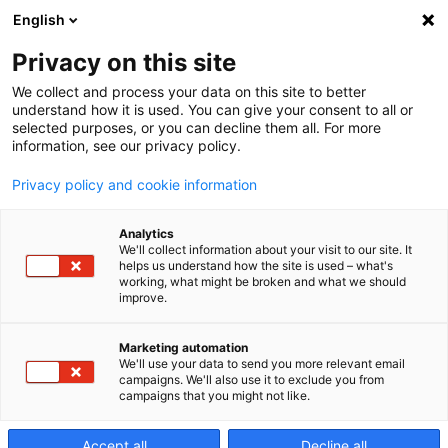
English
Privacy on this site
We collect and process your data on this site to better
Globální
understand how it is used. You can give your consent to all or
selected purposes, or you can decline them all. For more
information, see our privacy policy.
přehled
Privacy policy and cookie information
Analytics
We'll collect information about your visit to our site. It
Společnost Makino má sídlo v Tokiu a svými
helps us understand how the site is used – what's
pobočkami propojuje celý svět s novinkami
working, what might be broken and what we should
improve.
ve vývoji v oblasti strojních technologií.
Marketing automation
We'll use your data to send you more relevant email
campaigns. We'll also use it to exclude you from
campaigns that you might not like.
Accept all
Decline all