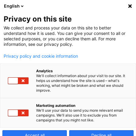
English
Privacy on this site
We collect and process your data on this site to better
a61nx‑5E
understand how it is used. You can give your consent to all or
selected purposes, or you can decline them all. For more
information, see our privacy policy.
Horizontální
Privacy policy and cookie information
obrábění v 5 osách
Analytics
We'll collect information about your visit to our site. It
helps us understand how the site is used – what's
working, what might be broken and what we should
improve.
Marketing automation
We'll use your data to send you more relevant email
campaigns. We'll also use it to exclude you from
campaigns that you might not like.
Accept all
Decline all