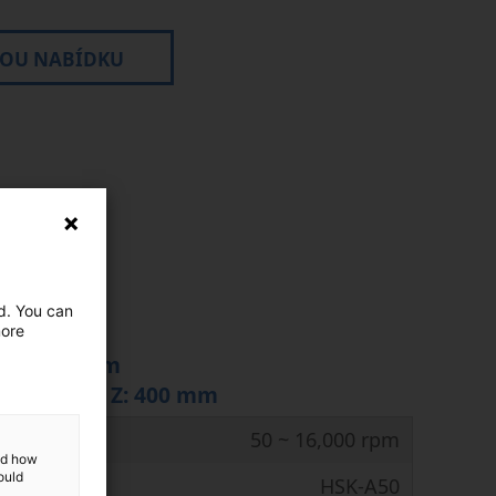
VOU NABÍDKU
e
ed. You can
more
00 × 400 mm
Y: 400 mm Z: 400 mm
./min
50 ~ 16,000 rpm
and how
ould
Kužel
HSK-A50