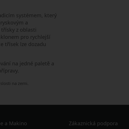
ladicím systémem, který
tryskovým a
řísky z oblasti
sklonem pro rychlejší
e třísek lze dozadu
ání na jedné paletě a
řípravy.
slosti na zemi.
e a Makino
Zákaznická podpora