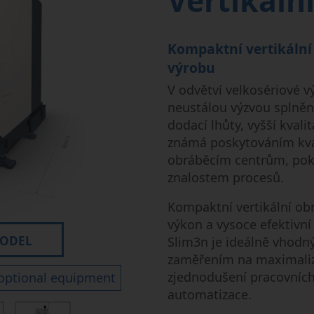
Vertikáln
Mikroobrábění
Semi-Conductor
Kompaktní vertikální
výrobu
V odvětví velkosériové v
neustálou výzvou splnění
dodací lhůty, vyšší kvali
známá poskytováním kval
obráběcím centrům, pok
znalostem procesů.
Kompaktní vertikální ob
výkon a vysoce efektivní
MODEL
Slim3n je ideálně vhodný
zaměřením na maximalizaci
zjednodušení pracovníc
optional equipment
automatizace.