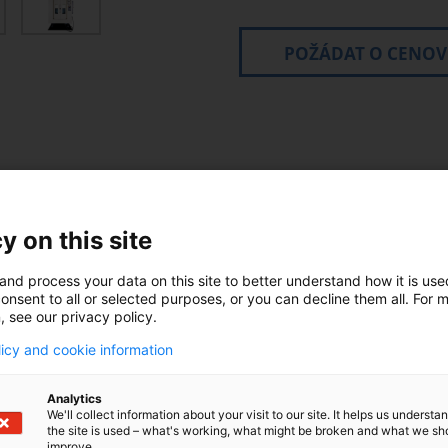
POŽÁDAT O CENO
y on this site
Technické specifikac
and process your data on this site to better understand how it is us
onsent to all or selected purposes, or you can decline them all. For 
, see our privacy policy.
Tabulka: 6
em, která zákazníkům
licy and cookie information
X: 500 mm 
vků, umožňuje větší
 přípravků a snadné
Vřeteno ot
Analytics
We'll collect information about your visit to our site. It helps us underst
ch aplikací. Při návrhu
the site is used – what's working, what might be broken and what we sh
Vřetenový 
ů (FEA) pro optimalizaci
improve.