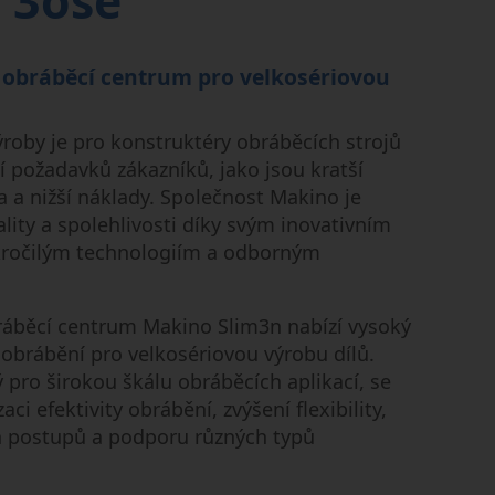
í 3osé
 obráběcí centrum pro velkosériovou
ýroby je pro konstruktéry obráběcích strojů
 požadavků zákazníků, jako jsou kratší
ta a nižší náklady. Společnost Makino je
ity a spolehlivosti díky svým inovativním
ročilým technologiím a odborným
ráběcí centrum Makino Slim3n nabízí vysoký
 obrábění pro velkosériovou výrobu dílů.
 pro širokou škálu obráběcích aplikací, se
 efektivity obrábění, zvýšení flexibility,
h postupů a podporu různých typů