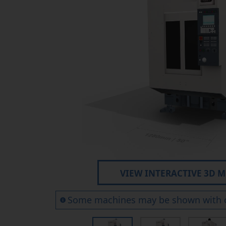
Elektroerozivní vrtání
otvorů
Obráběcí centra grafitu
VIEW INTERACTIVE 3D 
Some machines may be shown with 