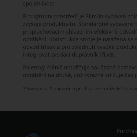
spolehlivost.
Pro výrobní prostředí je Slim3n vybaven ch
zvyšuje produktivitu. Standardně vybavený 
proplachovacím chlazením efektivně odvádí t
obrábění. Konstrukce stroje je navržena se 
odvod třísek a pro zvládnutí vysoké produkc
integrovat zvedací dopravník třísek.
Paletový měnič umožňuje současné nastavov
obrábění na druhé, což výrazně snižuje čas p
*Poznámka: Standardní specifikace se může lišit v závi
Purchas