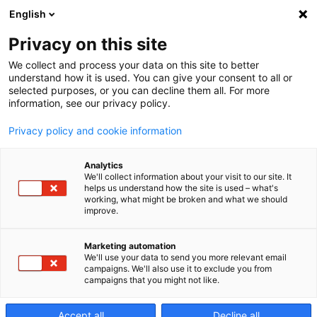
English
Privacy on this site
We collect and process your data on this site to better
Slim5n
understand how it is used. You can give your consent to all or
selected purposes, or you can decline them all. For more
information, see our privacy policy.
Kompaktní
Privacy policy and cookie information
vertikální obráběcí
Analytics
We'll collect information about your visit to our site. It
helps us understand how the site is used – what's
centrum
working, what might be broken and what we should
improve.
Marketing automation
We'll use your data to send you more relevant email
campaigns. We'll also use it to exclude you from
campaigns that you might not like.
Accept all
Decline all